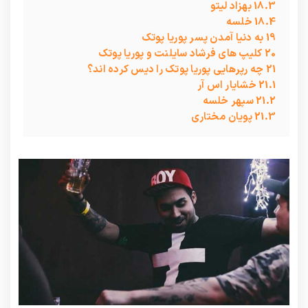
18.3
بهزاد لیتو
18.4
خلسه
19
به دنیا آمدن پسر پوریا پوتک
20
کلیپ های فرشاد سایلنت و پوریا پوتک
21
چه رپرهایی پوریا پوتک را دیس کرده اند؟
21.1
خشایار اس آر
21.2
سپهر خلسه
21.3
پویان مختاری