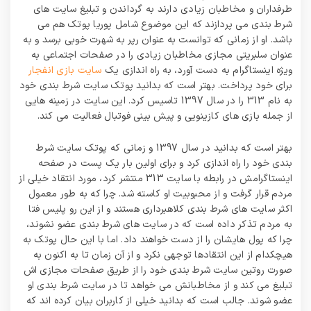
طرفداران و مخاطبان زیادی دارند به گرداندن و تبلیغ سایت های
شرط بندی می‌ پردازند که این موضوع شامل پوریا پوتک هم می
باشد. او از زمانی که توانست به عنوان رپر به شهرت خوبی برسد و به
عنوان سلبریتی مجازی مخاطبان زیادی را در صفحات اجتماعی به
ویژه اینستاگرام به دست آورد، به راه اندازی یک
سایت بازی انفجار
برای خود پرداخت. بهتر است که بدانید پوتک سایت شرط بندی خود
به نام 313 را در سال 1397 تاسیس کرد. این سایت در زمینه هایی
از جمله بازی های کازینویی و پیش‌ بینی فوتبال فعالیت می کند.
بهتر است که بدانید در سال 1397 و زمانی که پوتک سایت شرط
بندی خود را راه اندازی کرد و برای اولین بار یک پست در صفحه
اینستاگرامش در رابطه با سایت 313 منتشر کرد، مورد انتقاد خیلی از
مردم قرار گرفت و از محبوبیت او کاسته شد. چرا که به طور معمول
اکثر سایت های شرط بندی کلاهبرداری هستند و از این رو پلیس فتا
به مردم تذکر داده است که در سایت های شرط بندی عضو نشوند،
چرا که پول هایشان را از دست خواهند داد. اما با این حال پوتک به
هیچکدام از این انتقادها توجهی نکرد و از آن زمان تا به اکنون به
صورت روتین سایت شرط بندی خود را از طریق صفحات مجازی اش
تبلیغ می‌ کند و از مخاطبانش می خواهد تا در سایت شرط بندی او
عضو شوند. جالب است که بدانید خیلی از کاربران بیان کرده اند که