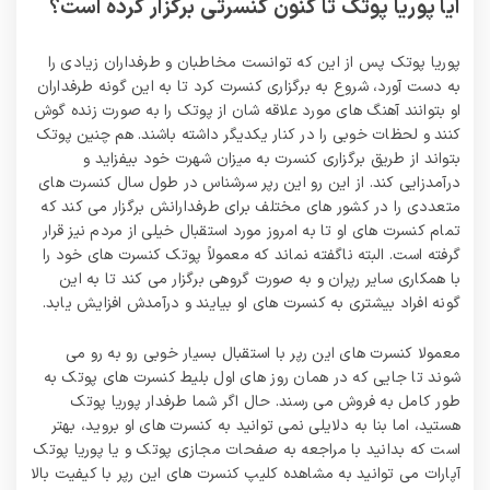
آیا پوریا پوتک تا کنون کنسرتی برگزار کرده است؟
پوریا پوتک پس از این که توانست مخاطبان و طرفداران زیادی را
به دست آورد، شروع به برگزاری کنسرت کرد تا به این گونه طرفداران
او بتوانند آهنگ های مورد علاقه شان از پوتک را به صورت زنده گوش
کنند و لحظات خوبی را در کنار یکدیگر داشته باشند. هم چنین پوتک
بتواند از طریق برگزاری کنسرت به میزان شهرت خود بیفزاید و
درآمدزایی کند. از این رو این رپر سرشناس در طول سال کنسرت های
متعددی را در کشور های مختلف برای طرفدارانش برگزار می‌ کند که
تمام کنسرت های او تا به امروز مورد استقبال خیلی از مردم نیز قرار
گرفته است. البته ناگفته نماند که معمولاً پوتک کنسرت های خود را
با همکاری سایر رپران و به صورت گروهی برگزار می‌ کند تا به این
گونه افراد بیشتری به کنسرت های او بیایند و درآمدش افزایش یابد.
معمولا کنسرت های این رپر با استقبال بسیار خوبی رو به رو می‌
شوند تا جایی که در همان روز های اول بلیط کنسرت های پوتک به
طور کامل به فروش می رسند. حال اگر شما طرفدار پوریا پوتک
هستید، اما بنا به دلایلی نمی توانید به کنسرت های او بروید، بهتر
است که بدانید با مراجعه به صفحات مجازی پوتک و یا پوریا پوتک
آپارات می توانید به مشاهده کلیپ کنسرت های این رپر با کیفیت بالا