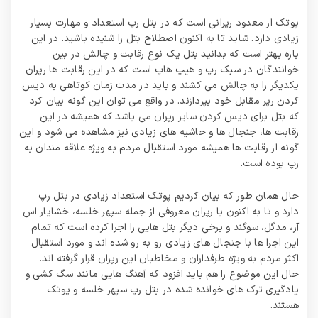
پوتک از معدود رپرانی است که در بتل رپ استعداد و مهارت بسیار
زیادی دارد. شاید تا به اکنون اصطلاح بتل را شنیده باشید. در این
باره بهتر است که بدانید بتل یک نوع رقابت و چالش در بین
خوانندگان در سبک رپ و هیپ هاپ است که در این رقابت‌ ها رپران
یکدیگر را به چالش می‌ کشند و باید در مدت زمان کوتاهی به دیس
کردن رپر مقابل خود بپردازند. در واقع می توان این گونه بیان کرد
که بتل برای دیس کردن سایر رپران می باشد که همیشه در این
رقابت‌ ها، جنجال‌ ها و حاشیه‌ های زیادی نیز مشاهده می‌ شود و این
گونه از رقابت ها همیشه مورد استقبال مردم به ویژه علاقه مندان به
رپ بوده است.
حال همان طور که بیان کردیم پوتک استعداد زیادی در بتل رپ
دارد و تا به اکنون با رپران معروفی از جمله سپهر خلسه، خشایار اس
آر، مدگل، سوگند و برخی دیگر بتل هایی را اجرا کرده است که تمام
این اجرا ها با جنجال‌ های زیادی رو به رو شده اند و مورد استقبال
اکثر مردم به ویژه طرفداران و مخاطبان این رپران قرار گرفته اند.
حال این موضوع را هم باید افزود که آهنگ هایی مانند سگ کشی و
یادگیری ترک های خوانده شده در بتل رپ سپهر خلسه و پوتک
هستند.