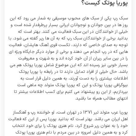
پوریا پوتک کیست؟
سبک رپ یکی از سبک های محبوب موسیقی به شمار می رود که این
روز ها در بین جوانان و نوجوانان ایرانی بسیار پرطرفدار شده است و
خیلی از خوانندگان در این سبک فعالیت می‌ کنند. بهتر است که
بدانید برخی از خوانندگان سبک رپ که به آن ها رپر گفته می شود، با
توجه به صدای خاصی که دارند، تکست قوی آهنگ هایشان، فعالیت
هایی که در رپ انجام می دهند و برخی از موارد دیگر جایگاه ویژه ای
را در بین سایر رپران از آن خود کرده اند و به شهرت و معروفیت
بسیار خوبی نیز رسیده اند که این موضوع شامل پوریا پوتک هم می
باشد. حال خیلی از افراد تمایل دارند تا در رابطه با پوریا پوتک
اطلاعات بیشتری را به دست آورند، به همین دلیل قرار است به
بیوگرافی پوریا پوتک و این که پوریا پوتک متولد چه ماهی است
بپردازیم، از این رو پیشنهاد می کنیم برای کسب اطلاعات بیشتر تا
انتهای مطالب همراه ما باشید.
پوریا عرب متولد تیر 1371 در تهران است، او خواننده رپ و آهنگساز
اهل ایران می باشد. بهتر است که بدانید پوریا پس از این که فعالیت
خود را به عنوان رپر شروع کرد، نام هنری پوتک را برای خود انتخاب
کرد و به همین دلیل امروزه در بین مردم با نام هنری پوریا پوتک