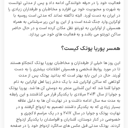
فعالیت خود را در حرفه خوانندگی ادامه داد و پس از مدتی توانست
به شهرت و محبوبیت خود بی افزاید و مخاطبان و طرفداران زیادی را
در ایران به دست آورد. البته ناگفته نماند که مدتی است روسیه با
اوکراین وارد جنگ شده است و از این رو این رپر سرشناس به همراه
همسرش از اوکراین به تورنتو نقل مکان کرده است و در حال حاضر
ساکن تورنتو می باشد و به فعالیت‌ های خود می‌ پردازد.
همسر پوریا پوتک کیست؟
این روز ها خیلی از طرفداران و مخاطبان پوریا پوتک کنجکاو هستند
تا در مورد روابط شخصی و همسرش اطلاعات بیشتری را به دست
آورند. حال در این باره بهتر است که بدانید پوتک پس از مدت
کوتاهی که ساکن اوکراین شد با یک دختر زیبا اهل اوکراین به نام
جولیا آشنا شد که این آشنایی منجر به دوستی آن ها شد. پوریا پوتک
و جولیا از سال 2014 میلادی با یکدیگر قرار می گذاشتند و این رابطه
به مدت سه سال ادامه داشت و در نهایت آن ها به دلیل علاقه
بسیار زیادی که به یکدیگر داشتند تصمیم به ازدواج گرفتند و در
نهایت پوتک و جولیا در سال 2017 و در یک مراسم لاکچری و
خصوصی در کنار دوستان، آشنایان و اقوامشان با یکدیگر ازدواج
کردند. پوتک مدتی قبل عکس های سالگرد ازدواج خود را در صفحه