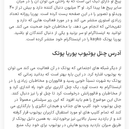
پیج او دارای تیک آبی است که به راحتی می توان آن را در میان
سایر پیج ها پیدا کرد. او 3 میلیون دنبال کننده دارد و بیش تر از 40
ویدئو و تصویر را در این صفحه پست کرده است. پوریا روزانه تعداد
زیادی استوری منتشر می کند و در مورد فعالیت هایی که دارد و
تفریحاتی که انجام می دهد، با مخاطبان خود صحبت می کند. می
توانید به اینستاگرام او سر بزنید و یکی از دنبال کنندگان او باشید.
پوریا پوتک kayko را در اینستاگرام خود منتشر کرده است.
آدرس چنل یوتیوب پوریا پوتک
از دیگر شبکه های اجتماعی که پوتک در آن فعالیت می‌ کند می‌ توان
به یوتیوب اشاره کرد. در این باره بهتر است که بدانید زمانی که
پوتک به شهرت نسبتاً خوبی رسید و فالووران و مخاطبان زیادی را در
اینستاگرام به دست آورد، یک چنل کاربری برای خود راه اندازی کرد و
از مخاطبان و فالوورانش درخواست کرد تا چنل او را نیز دنبال کنند.
حال این موضوع را هم باید افزود که این رپر سرشناس معمولاً در
چنل یوتیوب خود کلیپ های جذاب و هیجان‌ انگیزی را بارگذاری می‌
کند که تمام کلیپ های او مورد استقبال کاربران یوتیوب قرار گرفته
اند و از بازدید بسیار بالایی نیز برخوردارند. به همین دلیل پوتک از
طریق میزان بازدید ویدیو هایش در یوتیوب برای خود یک منبع