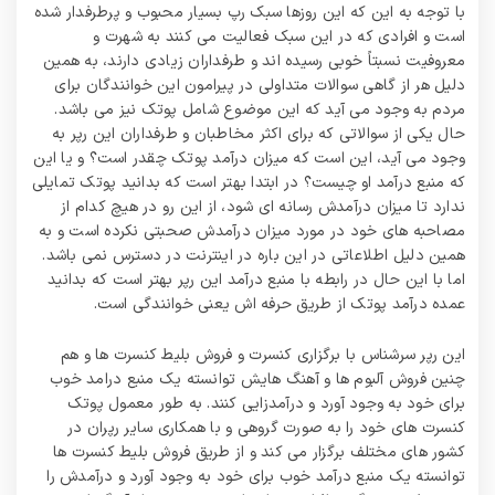
با توجه به این که این روزها سبک رپ بسیار محبوب و پرطرفدار شده
است و افرادی که در این سبک فعالیت می کنند به شهرت و
معروفیت نسبتاً خوبی رسیده اند و طرفداران زیادی دارند، به همین
دلیل هر از گاهی سوالات متداولی در پیرامون این خوانندگان برای
مردم به وجود می آید که این موضوع شامل پوتک نیز می باشد.
حال یکی از سوالاتی که برای اکثر مخاطبان و طرفداران این رپر به
وجود می‌ آید، این است که میزان درآمد پوتک چقدر است؟ و یا این
که منبع درآمد او چیست؟ در ابتدا بهتر است که بدانید پوتک تمایلی
ندارد تا میزان درآمدش رسانه‌ ای شود، از این رو در هیچ کدام از
مصاحبه های خود در مورد میزان درآمدش صحبتی نکرده است و به
همین دلیل اطلاعاتی در این باره در اینترنت در دسترس نمی باشد.
اما با این حال در رابطه با منبع درآمد این رپر بهتر است که بدانید
عمده درآمد پوتک از طریق حرفه اش یعنی خوانندگی است.
این رپر سرشناس با برگزاری کنسرت و فروش بلیط کنسرت ها و هم
چنین فروش آلبوم ها و آهنگ هایش توانسته یک منبع درامد خوب
برای خود به وجود آورد و درآمدزایی کنند. به طور معمول پوتک
کنسرت های خود را به صورت گروهی و با همکاری سایر رپران در
کشور های مختلف برگزار می‌ کند و از طریق فروش بلیط کنسرت ها
توانسته یک منبع درآمد خوب برای خود به وجود آورد و درآمدش را