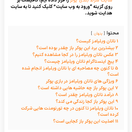
سایت شرط بندی پوکر
را قرار داده ایم، کافیست بر
روی گزینه “ورود به وب سایت” کلیک کنید تا به سایت
هدایت شوید.
محتوا
پنهان
1
ناتان ویلیامز کیست؟
2
بیشترین برد این پوکر باز چقدر بوده است؟
3
عکس ناتان ویلیامز را در کجا مشاهده کنیم؟
4
پیج اینستاگرام ناتان ویلیامز چیست؟
5
تا کنون چه مصاحبه ای با ناتان ویلیامز انجام شده
است؟
6
ویژگی های ناتان ویلیامز در بازی پوکر
7
این پوکر باز چه حاشیه هایی داشته است؟
8
درآمد ناتان ویلیامز چقدر است؟
9
این پوکر باز کجا زندگی می کند؟
10
ناتان ویلیامز تا کنون در چه تورنومنت هایی شرکت
کرده است؟
11
اصلیت این پوکر باز کجایی است؟