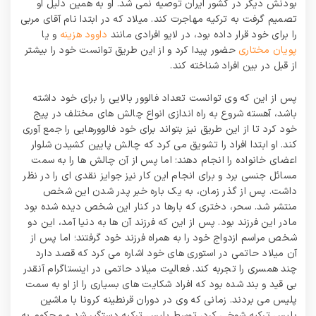
بودنش دیگر در کشور ایران توصیه نمی شد. او به همین دلیل او
تصمیم گرفت به ترکیه مهاجرت کند. میلاد که در ابتدا نام آقای مربی
را برای خود قرار داده بود، در لایو افرادی مانند
داوود هزینه
و یا
پویان مختاری
حضور پیدا کرد و از این طریق توانست خود را بیشتر
از قبل در بین افراد شناخته کند.
پس از این که وی توانست تعداد فالوور بالایی را برای خود داشته
باشد، آهسته شروع به راه اندازی انواع چالش های مختلف در پیج
خود کرد تا از این طریق نیز بتواند برای خود فالوورهایی را جمع آوری
کند. او ابتدا افراد را تشویق می کرد که چالش پایین کشیدن شلوار
اعضای خانواده را انجام دهند؛ اما پس از آن چالش ها را به سمت
مسائل جنسی برد و برای انجام این کار نیز جوایز نقدی ای را در نظر
داشت. پس از گذر زمان، به یک باره خبر پدر شدن این شخص
منتشر شد. سحر، دختری که بارها در کنار این شخص دیده شده بود
مادر این فرزند بود. پس از این که فرزند آن ها به دنیا آمد، این دو
شخص مراسم ازدواج خود را به همراه فرزند خود گرفتند؛ اما پس از
آن میلاد حاتمی در استوری های خود اشاره می کرد که قصد دارد
چند همسری را تجربه کند. فعالیت میلاد حاتمی در اینستاگرام آنقدر
بی قید و بند شده بود که افراد شکایت های بسیاری را از او به سمت
پلیس می بردند. زمانی که وی در دوران قرنطینه کرونا با ماشین
پلیس ترکیه شوخی کرد، توسط پلیس ترکیه دستگیر شد و محکوم به