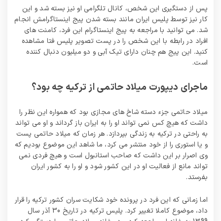
پس از دستگیری این شخص، کانال تلگرامی او نیز بسته شد و این
کار نیز توسط پلیس ایران مانند بسته شدن پیج اینستاگرامش انجام
شد. می توانید با مراجعه به پیج اینستاگرام این فرد، کامنت های
افراد در رابطه با این شخص را در پست تصویر پلیس فتا مشاهده
کنید. این پیج هم چنان دارای تیک آبی و دو میلیون دنبال کننده
است.
ماجرای دیپورت میلاد حاتمی از ترکیه چه بود؟
میلاد حاتمی جزء دسته شاخ های مجازی بود که همواره این نظر را
داشت که هیچ کس نمی تواند او را به ایران باز گرداند و او می تواند
به راحتی در ترکیه به زندگی بپردازد. هر زمان که میلاد حاتمی پست
و یا استوری را از خود منتشر می کرد، ما شاهد این موضوع بودیم که
وی اصرار بر این داشت که صاحب استانبول است و هیچ فردی نمی
تواند مانع از فعالیت او در این کشور شود و او را به کشور ایران
بفرستد.
اما زمانی که این فرد در پرونده خود شکایت سران کشور ترکیه را قرار
داد، موضوع کاملا تغییر کرد. پلیس ترکیه در تاریخ 30 آذر سال
بونس 100% قطعی برای ثبت نام کاربران جدید تا 1