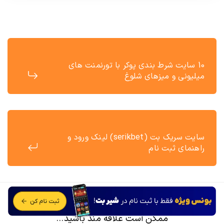
10 سایت شرط بندی پوکر با تورنمنت های
میلیونی و میزهای شلوغ
سایت سریک بت (serikbet) لینک ورود و
راهنمای ثبت نام
ممکن است علاقه مند باشید...