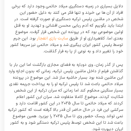
دلایل بسیاری در زمینه دستگیری میلاد حاتمی وجود دارد که برخی
افراد از آن ها بی خبرند و تنها فکر می کنند به دلیل حضور این
شخص در ماشین پلیس ترکیه دستگیری او صورت گرفته است. در
ابتدا باید بگوییم که آدم ربایی محسن افشانی و تهدید او به قتل
اولین موضوعی بود که در پرونده این شخص قرار گرفت. موضوع
بعدی اما، کلاهبرداری او از طریق
سایت بازی انفجار
بود. این جرم
توسط پلیس کشور ایران پیگیری شد و میلاد حاتمی نیز سریعا کشور
خود را تغییر داد و به نوعی از پا به فرار گذاشت.
پس از گذر زمان، وی دوباره به فضای مجازی بازگشت اما این بار با
گذاشتن فیلم از داخل ماشین پلیس ترکیه، زمانی که بدون اجازه وارد
این ماشین شده بود بسیار حاشیه ساز شد. این موضوع در پرونده
میلاد حاتمی باعث شد تا پلیس ترکیه او را به پرداخت جریمه نقدی
بسیار سنگینی محکوم کند اما زمانی که سران ترکیه از این شخص
شکایت کردند، موضوع کاملا متفاوت شد. سران این کشور اعلام
کردند که میلاد حاتمی تا سال 2025 در این کشور اقامت دارد و
سرکشی این فرد در حال حاضر آن قدر بالا گرفته است که کشور ترکیه
نمی تواند ریسک حضور وی تا سال 2025 را بپزیرد. همین موضوع
باعث شد تا این شخص توسط پلیس ترکیه دستگیر شود و به کشور
ایران دیپورت شود.